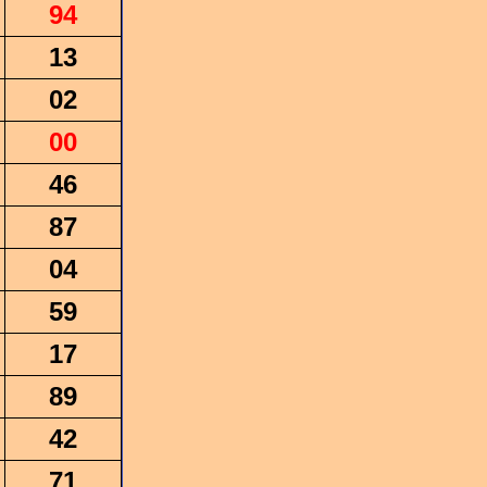
94
13
02
00
46
87
04
59
17
89
42
71