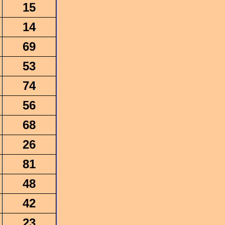
15
14
69
53
74
56
68
26
81
48
42
23