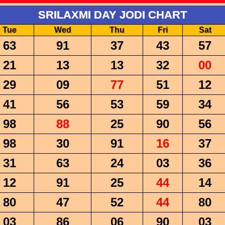
SRILAXMI DAY JODI CHART
Tue
Wed
Thu
Fri
Sat
63
91
37
43
57
21
13
13
32
00
29
09
77
51
12
41
56
53
59
34
98
88
25
90
56
98
30
91
16
37
31
63
24
03
36
12
91
25
44
14
80
47
52
44
80
03
86
06
90
03