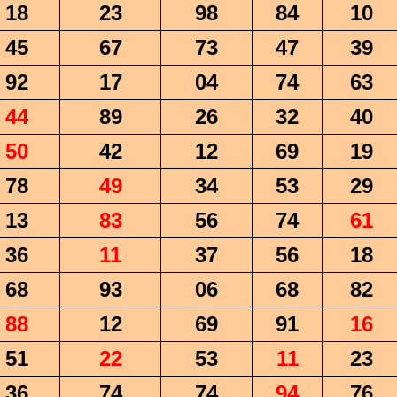
18
23
98
84
10
45
67
73
47
39
92
17
04
74
63
44
89
26
32
40
50
42
12
69
19
78
49
34
53
29
13
83
56
74
61
36
11
37
56
18
68
93
06
68
82
88
12
69
91
16
51
22
53
11
23
36
74
74
94
76