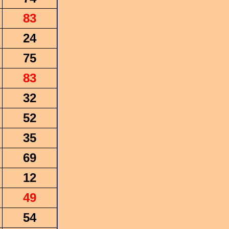
83
24
75
83
32
52
35
69
12
49
54