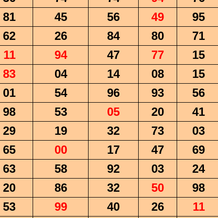
81
45
56
49
95
62
26
84
80
71
11
94
47
77
15
83
04
14
08
15
01
54
96
93
56
98
53
05
20
41
29
19
32
73
03
65
00
17
47
69
63
58
92
03
24
20
86
32
50
98
53
99
40
26
11