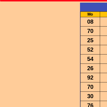
Mo
08
70
25
52
54
26
92
70
30
76