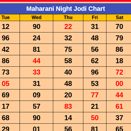
Maharani Night Jodi Chart
Tue
Wed
Thu
Fri
Sat
12
90
22
31
70
96
24
32
48
79
42
81
75
56
86
86
44
58
62
18
73
33
40
96
72
05
31
48
53
00
69
09
20
77
44
17
57
83
21
61
68
90
14
50
37
29
01
56
81
65