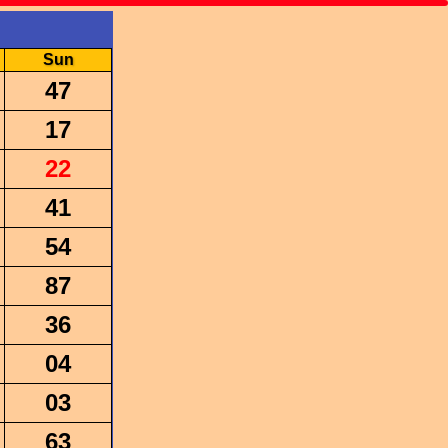
Sun
47
17
22
41
54
87
36
04
03
63