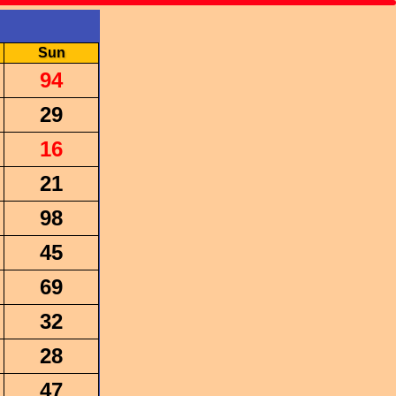
Sun
94
29
16
21
98
45
69
32
28
47