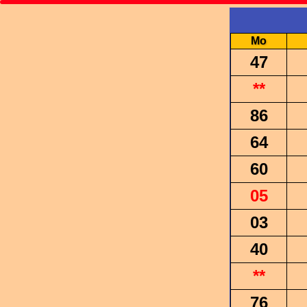
Mo
47
**
86
64
60
05
03
40
**
76