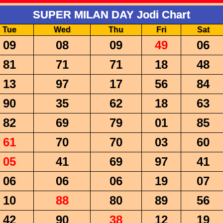
SUPER MILAN DAY Jodi Chart
Tue
Wed
Thu
Fri
Sat
09
08
09
49
06
81
71
71
18
48
13
97
17
56
84
90
35
62
18
63
82
69
79
01
85
61
70
70
03
60
05
41
69
97
41
06
06
06
19
07
10
88
80
89
56
42
90
38
12
19