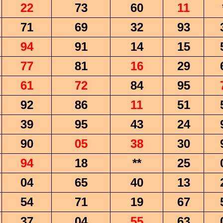
22
73
60
11
71
69
32
93
94
91
14
15
77
81
16
29
61
72
84
95
92
86
11
51
39
95
43
24
90
05
38
30
94
18
**
25
04
65
40
13
54
71
19
67
37
04
55
63