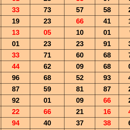
33
73
57
58
19
23
66
41
13
05
10
01
01
23
23
91
33
71
60
68
44
62
09
68
96
68
52
93
87
59
81
87
92
01
09
66
22
66
21
16
94
40
37
38