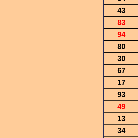
43
83
94
80
30
67
17
93
49
13
34