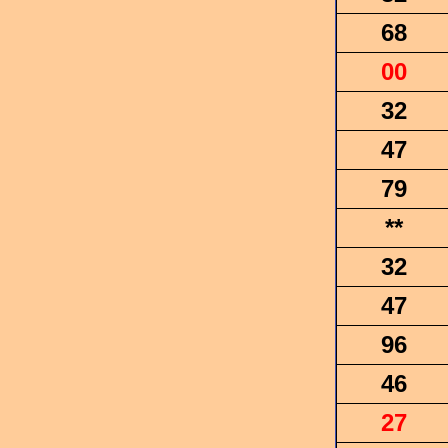
68
00
32
47
79
**
32
47
96
46
27