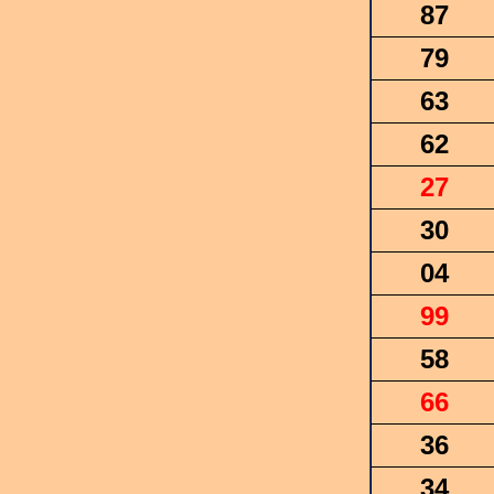
87
79
63
62
27
30
04
99
58
66
36
34