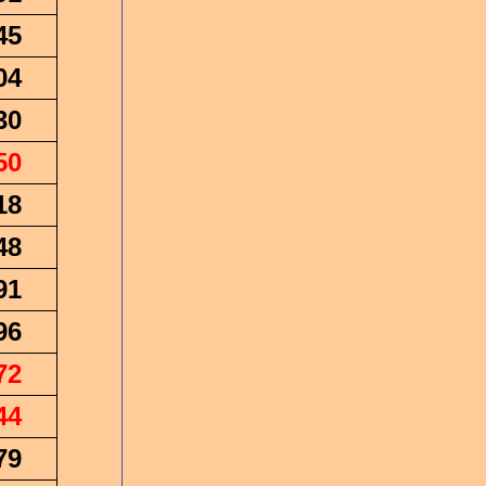
45
04
30
50
18
48
91
96
72
44
79